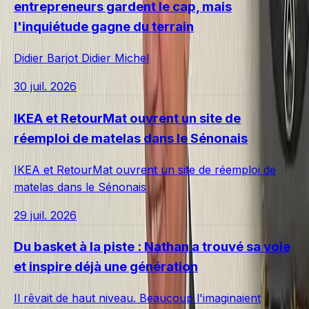
entrepreneurs gardent le cap, mais
l'inquiétude gagne du terrain
Didier Barjot Didier Michel
30 juil. 2026
IKEA et RetourMat ouvrent un site de
réemploi de matelas dans le Sénonais
IKEA et RetourMat ouvrent un site de réemploi de
matelas dans le Sénonais
29 juil. 2026
Du basket à la piste : Nathan a trouvé sa voie
et inspire déjà une génération
Il rêvait de haut niveau. Beaucoup l'imaginaient