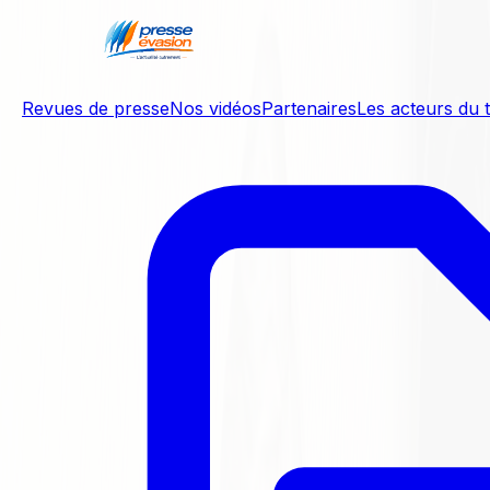
Aller au contenu principal
À la une
Revues de presse
Nos vidéos
Partenaires
Les acteurs du t
Disparition : Jean‑Michel RIGAULT, ancien maire de
Druyes-les-Belles-Fontaines, s’est éteint à 68 ans
Dernières actualités
Voir tout