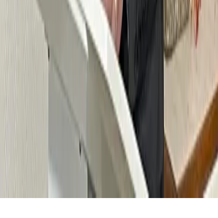
INFORMATIONS
RÉSEAUX
Annonces légales
X (Twitter)
Mentions légales
Facebook
Confidentialité
Instagram
Nos partenaires
LinkedIn
Agenda
Contact
©
2026
Presse Évasion - Tous droits réservés