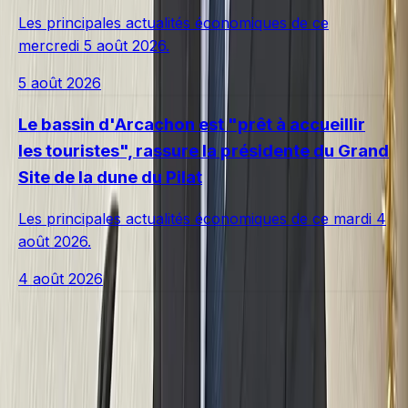
Les principales actualités économiques de ce
mercredi 5 août 2026.
5 août 2026
Le bassin d'Arcachon est "prêt à accueillir
les touristes", rassure la présidente du Grand
Site de la dune du Pilat
Les principales actualités économiques de ce mardi 4
août 2026.
4 août 2026