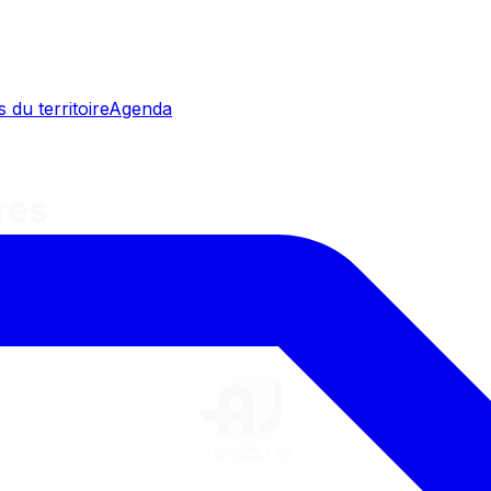
 du territoire
Agenda
res
on locale ! Presse Évasion les remercie.