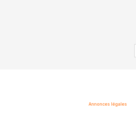
INFORMATIONS
Annonces légales
Mentions légales
Confidentialité
Nos partenaires
Agenda