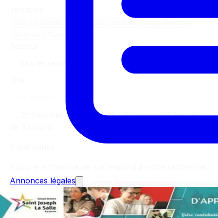
Territoire
Tous
Auxerrois
Avallonnais
Jovinien
Puisaye-Forterre
Sénonais
Tonnerrois
Secteur
Ville
Entreprises qui recrutent
Nouveautés (moins
de 30 jours)
0
entreprise
Aucune entreprise ne correspond à votre recherche.
Annonces légales