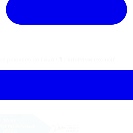
s pelouses de l'AJA ! 🎙️ L'interview exclusif
aître des pelouses de l'AJ Auxerre : les coulisses d'un métier de