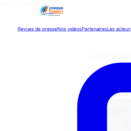
Aller au contenu principal
Revues de presse
Nos vidéos
Partenaires
Les acteurs
Nos vid
Reportages, interv