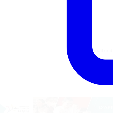
🌱⚽Le maître de
8 juillet 2026
Rencontre avec le m