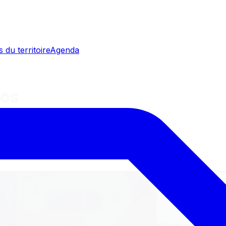
 du territoire
Agenda
éos
iews et coulisses de l'Yonne, en vidéo.