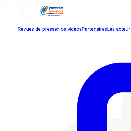
Aller au contenu principal
Retour
Revues de presse
Nos vidéos
Partenaires
Les acteurs
Même sur le foie gras, la Chine fa
pays est en passe de doubler la 