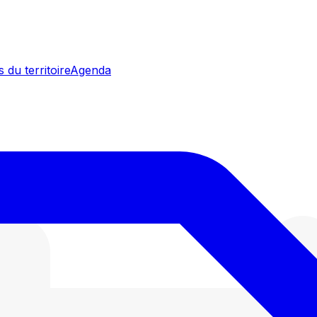
 du territoire
Agenda
it peur à la France: avec une production
France, leader mondial du foie gras de