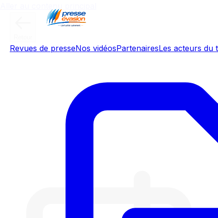
Aller au contenu principal
Retour
Revues de presse
Nos vidéos
Partenaires
Les acteurs du t
Seulement 3% des grandes
réformes sont mises en œuvre: en
matière de compétitivité
européenne, "le plus gros reste à
faire" selon l'Institut Montaigne