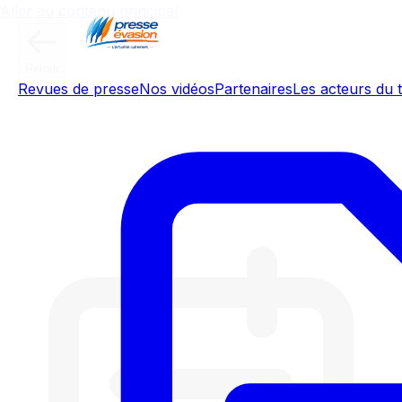
Aller au contenu principal
Retour
Revues de presse
Nos vidéos
Partenaires
Les acteurs du t
L’Edito de Raphaël Legendre : Le
retour des impôts sur la
production - 21/05