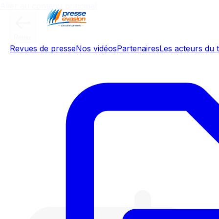
Aller au contenu principal
Retour
Revues de presse
Nos vidéos
Partenaires
Les acteurs du t
Elle fabriquait des bancs publics,
elle dirige aujourd'hui à seulement
34 ans une usine à missiles
ukrainienne de 6.000 salariés qui
permet à Kiev de frapper Moscou:
rencontre avec Iryna Terekh