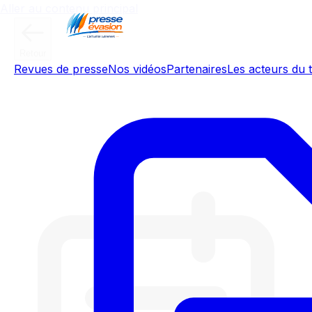
Aller au contenu principal
Retour
Revues de presse
Nos vidéos
Partenaires
Les acteurs du t
En Île-de-France, près d'une
station sur dix est à cours d'au
moins un carburant