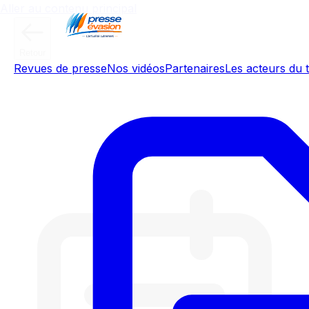
Aller au contenu principal
Retour
Revues de presse
Nos vidéos
Partenaires
Les acteurs du t
ÉDITO - Des Français plus âgés et
moins nombreux: les projections
de l'Insee pour 2070