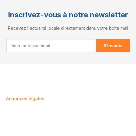
Inscrivez-vous à notre newsletter
Recevez l'actualité locale directement dans votre boîte mail
S'inscrire
INFORMATIONS
RÉSEAUX
Annonces légales
X (Twitter)
Mentions légales
Facebook
Confidentialité
Instagram
Nos partenaires
LinkedIn
Agenda