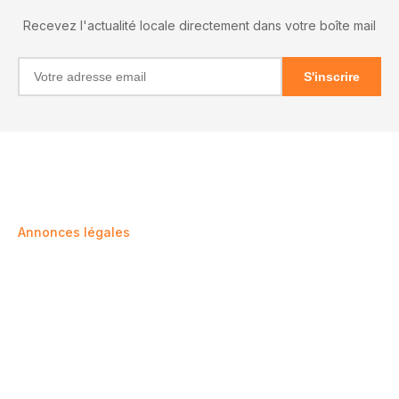
Recevez l'actualité locale directement dans votre boîte mail
S'inscrire
INFORMATIONS
RÉSEAUX
Annonces légales
X (Twitter)
Mentions légales
Facebook
Confidentialité
Instagram
Nos partenaires
LinkedIn
Agenda
Contact